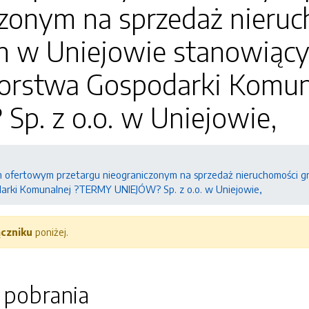
czonym na sprzedaż nieru
h w Uniejowie stanowiący
iorstwa Gospodarki Komu
p. z o.o. w Uniejowie,
m ofertowym przetargu nieograniczonym na sprzedaż nieruchomości 
arki Komunalnej ?TERMY UNIEJÓW? Sp. z o.o. w Uniejowie,
ączniku
poniżej.
o pobrania