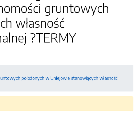
chomości gruntowych
ch własność
nalnej ?TERMY
gruntowych położonych w Uniejowie stanowiących własność