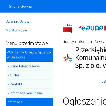
Strona główna
Dziennik Ustaw
Monitor Polski
Biuletyn Informacji Publicz
Menu przedmiotowe
Przedsięb
PGK Termy Uniejów Sp. z o.o.
Komunalne
w Uniejowie
Sp. z o.o.
Dane teleadresowe
O Nas
os
Kontakt
Informacje komunalne
Ogłoszeni
Informacje