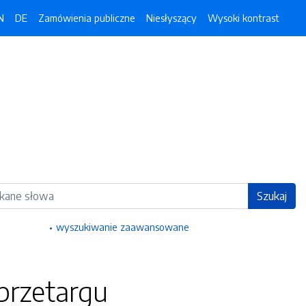
N
DE
Zamówienia publiczne
Niesłyszący
Wysoki kontrast
ka
Szukaj
wyszukiwanie zaawansowane
przetargu