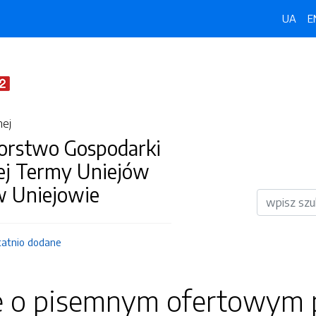
UA
E
nej
iorstwo Gospodarki
j Termy Uniejów
 w Uniejowie
Wyszukiwar
tatnio dodane
e o pisemnym ofertowym 