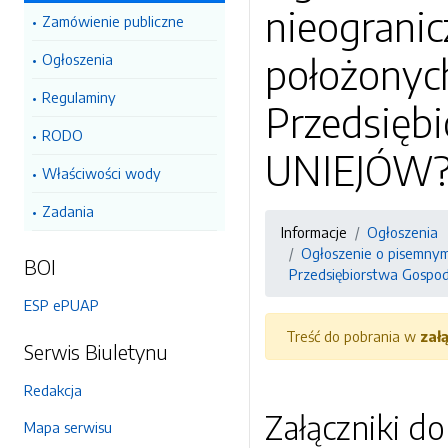
nieograni
Zamówienie publiczne
położonyc
Ogłoszenia
Regulaminy
Przedsięb
RODO
UNIEJÓW? S
Właściwości wody
Zadania
Informacje
Ogłoszenia
Ogłoszenie o pisemny
BOI
Przedsiębiorstwa Gospod
ESP ePUAP
Treść do pobrania w
zał
Serwis Biuletynu
Redakcja
Załączniki d
Mapa serwisu