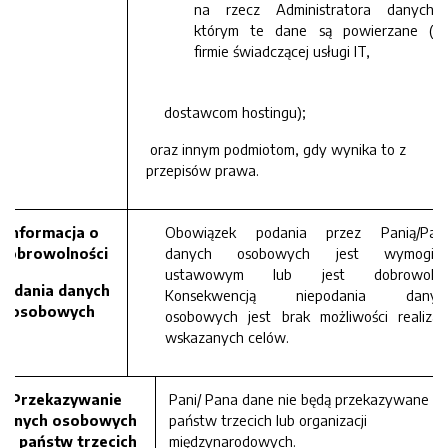
na rzecz Administratora danych 
którym te dane są powierzane (np
firmie świadczącej usługi IT,
dostawcom hostingu);
oraz innym podmiotom, gdy wynika to z
przepisów prawa.
Informacja o
Obowiązek podania przez Panią/Pan
dobrowolności
danych osobowych jest wymogie
ustawowym lub jest dobrowolne
podania danych
Konsekwencją niepodania danyc
osobowych
osobowych jest brak możliwości realizacj
wskazanych celów.
Przekazywanie
Pani/ Pana dane nie będą przekazywane d
danych osobowych
państw trzecich lub organizacji
do państw trzecich
międzynarodowych.