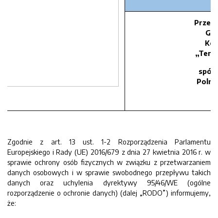
Przeds
Gos
Kom
„Term
spółka
Polna
U
Zgodnie z art. 13 ust. 1-2 Rozporządzenia Parlamentu
Europejskiego i Rady (UE) 2016/679 z dnia 27 kwietnia 2016 r. w
sprawie ochrony osób fizycznych w związku z przetwarzaniem
danych osobowych i w sprawie swobodnego przepływu takich
danych oraz uchylenia dyrektywy 95/46/WE (ogólne
rozporządzenie o ochronie danych) (dalej „RODO”) informujemy,
że: