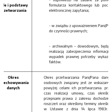
Cele i podstawy
formularza kontaktowego lub poczt
przetwarzania
elektronicznej zapytania;
- w związku z upoważnieniem Pani/Pa
do czynności prawnych;
- archiwalnym – dowodowym, będąc
realizacją zabezpieczenia informacji 
wypadek prawnej potrzeby wykazan
faktów.
Okres
Okres przetwarzania Pani/Pana danyc
rzechowywania
osobowych związany jest ze wskazanym
danych
powyżej celami ich przetwarzania. prze
czas realizacji umowy, czas określon
przepisami prawa z zakresu dochodzeni
roszczeń oraz określony terminy określon
w Ustawie z dnia 14 lipca 1983r. 