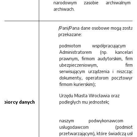
narodowym zasobie archiwalnym 
archiwach.
/Pani/Pana dane osobowe mogą zostać
przekazane:
podmiotom współpracującym 
Administratorem (np. kancelario
prawnym, firmom audytorskim, firmo
ubezpieczeniowym, firmo
serwisującym urządzenia i niszczący
dokumenty, operatorom pocztowym 
firmom kurierskim);
Urzędu Miasta Wrocławia oraz
dbiorcy danych
podległych mu jednostek;
naszym podwykonawcom 
usługodawcom (podmioto
przetwarzającym), które świadczą usług