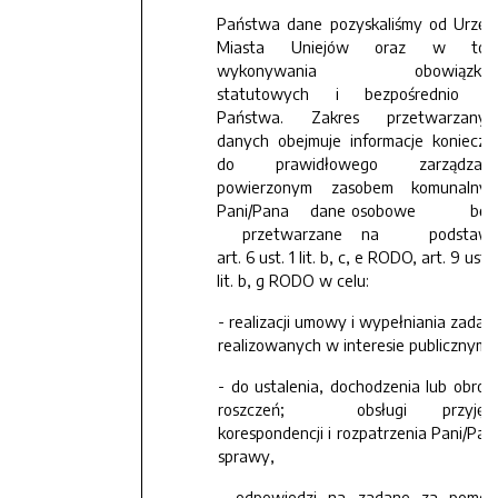
Państwa dane pozyskaliśmy od Urzęd
Miasta Uniejów oraz w tok
wykonywania obowiązkó
statutowych i bezpośrednio o
Państwa. Zakres przetwarzanyc
danych obejmuje informacje konieczn
do prawidłowego zarządzani
powierzonym zasobem komunalnym
Pani/Pana dane osobowe będ
przetwarzane na podstawi
art. 6 ust. 1 lit. b, c, e RODO, art. 9 ust. 
lit. b, g RODO w celu:
- realizacji umowy i wypełniania zadań
realizowanych w interesie publicznym;
- do ustalenia, dochodzenia lub obron
roszczeń; obsługi przyjęte
korespondencji i rozpatrzenia Pani/Pan
sprawy,
- odpowiedzi na zadane za pomoc