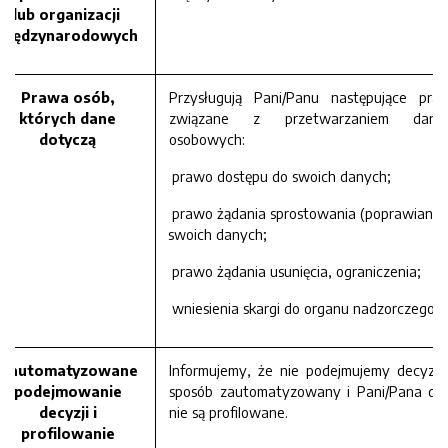
lub organizacji
międzynarodowych
Prawa osób,
Przysługują Pani/Panu następujące pra
których dane
związane z przetwarzaniem dany
dotyczą
osobowych:
prawo dostępu do swoich danych;
prawo żądania sprostowania (poprawiania
swoich danych;
prawo żądania usunięcia, ograniczenia;
wniesienia skargi do organu nadzorczego.
Zautomatyzowane
Informujemy, że nie podejmujemy decyzji
podejmowanie
sposób zautomatyzowany i Pani/Pana da
decyzji i
nie są profilowane.
profilowanie