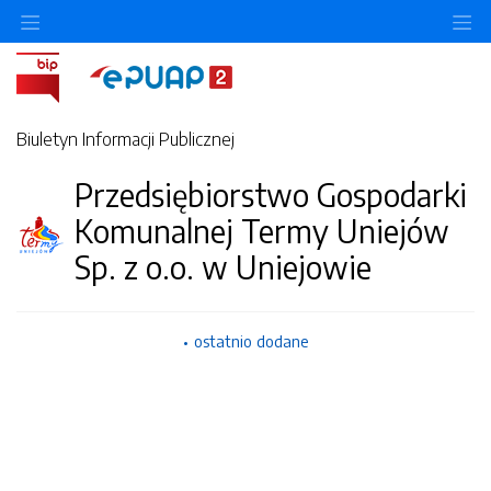
Ukryj/pokaż menu przedmiotowe
Uk
Biuletyn Informacji Publicznej
Przedsiębiorstwo Gospodarki
Komunalnej Termy Uniejów
Sp. z o.o. w Uniejowie
ostatnio dodane