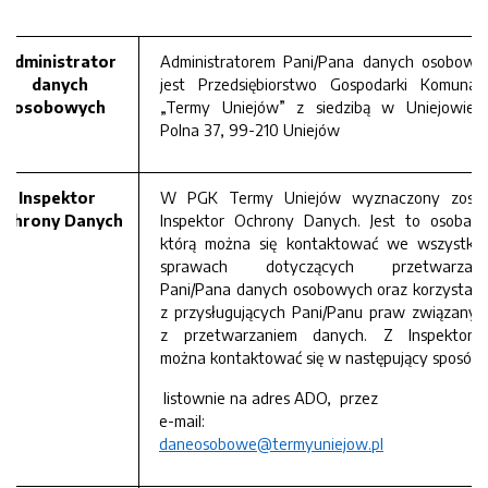
Administrator
Administratorem Pani/Pana danych osobowy
danych
jest Przedsiębiorstwo Gospodarki Komunaln
osobowych
„Termy Uniejów” z siedzibą w Uniejowie u
Polna 37, 99-210 Uniejów
Inspektor
W PGK Termy Uniejów wyznaczony zosta
Ochrony Danych
Inspektor Ochrony Danych. Jest to osoba, 
którą można się kontaktować we wszystkic
sprawach dotyczących przetwarzani
Pani/Pana danych osobowych oraz korzystani
z przysługujących Pani/Panu praw związanyc
z przetwarzaniem danych. Z Inspektore
można kontaktować się w następujący sposób:
listownie na adres ADO, przez
e-mail:
daneosobowe@termyuniejow.pl