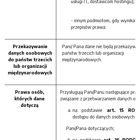
usługi IT, dostawcom hostingu);
- innym podmiotom, gdy wynika to
przepisów prawa.
Przekazywanie
Pani/ Pana dane nie będą przekazywa
danych osobowych
państw trzecich lub organizacji
do państw trzecich
międzynarodowych.
lub organizacji
międzynarodowych
Prawa osób,
Przysługują Pani/Panu następujące pra
których dane
związane z przetwarzaniem danych os
dotyczą
na podstawie
art. 15 ROD
dostępu do danych osobowych
Pani/Pana dotyczących;
na podstawie
art. 16 RODO
p