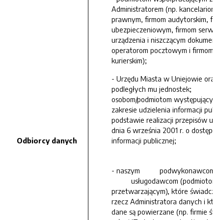
Administratorem (np. kancelariom
prawnym, firmom audytorskim, fi
ubezpieczeniowym, firmom serwis
urządzenia i niszczącym dokument
operatorom pocztowym i firmom
kurierskim);
- Urzędu Miasta w Uniejowie oraz
podległych mu jednostek;
osobom/podmiotom występującym
zakresie udzielenia informacji publ
podstawie realizacji przepisów us
dnia 6 września 2001 r. o dostępie
Odbiorcy danych
informacji publicznej;
- naszym podwykonawc
usługodawcom (podmiotom
przetwarzającym), które świadczą 
rzecz Administratora danych i któ
dane są powierzane (np. firmie św