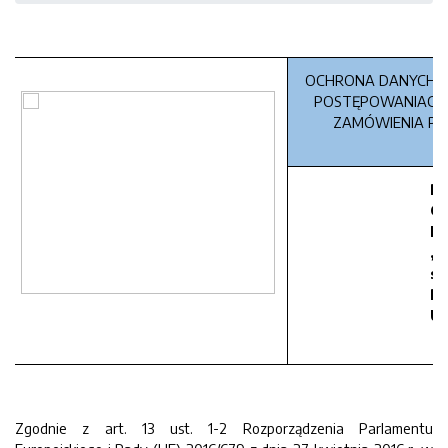
OCHRONA DANYCH 
POSTĘPOWANIACH 
ZAMÓWIENIA PU
Pr
Go
Ko
„T
sp
Po
Un
Zgodnie z art. 13 ust. 1-2 Rozporządzenia Parlamentu