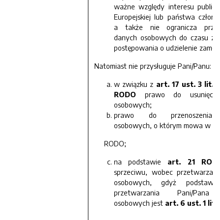
ważne względy interesu publicz
Europejskiej lub państwa członk
a także nie ogranicza przet
danych osobowych do czasu za
postępowania o udzielenie zamów
Natomiast nie przysługuje Pani/Panu:
w związku z
art. 17 ust. 3 lit. 
RODO
prawo do usunięcia
osobowych;
prawo do przenoszenia
osobowych, o którym mowa w art
RODO;
na podstawie
art. 21 ROD
sprzeciwu, wobec przetwarzan
osobowych, gdyż podstawą
przetwarzania Pani/Pana
osobowych jest
art. 6 ust. 1 li