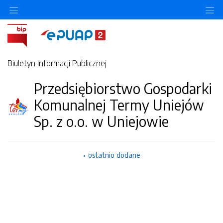
Ukryj/pokaż menu przedmiotowe
Uk
Biuletyn Informacji Publicznej
Przedsiębiorstwo Gospodarki
Komunalnej Termy Uniejów
Sp. z o.o. w Uniejowie
ostatnio dodane