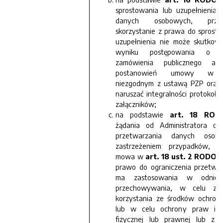
sprostowania lub uzupełnienia 
danych osobowych, prz
skorzystanie z prawa do sprosto
uzupełnienia nie może skutkow
wyniku postępowania o ud
zamówienia publicznego an
postanowień umowy w z
niezgodnym z ustawą PZP oraz
naruszać integralności protokołu
załączników;
na podstawie
art. 18 ROD
żądania od Administratora ogr
przetwarzania danych oso
zastrzeżeniem przypadków, o
mowa w
art. 18 ust. 2 RODO
,
prawo do ograniczenia przetwar
ma zastosowania w odnies
przechowywania, w celu zap
korzystania ze środków ochron
lub w celu ochrony praw inn
fizycznej lub prawnej lub z 