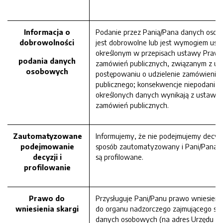
Informacja o
Podanie przez Panią/Pana danych oso
dobrowolności
jest dobrowolne lub jest wymogiem u
określonym w przepisach ustawy Praw
podania danych
zamówień publicznych, związanym z ud
osobowych
postępowaniu o udzielenie zamówienia
publicznego; konsekwencje niepodania
określonych danych wynikają z ustawy
zamówień publicznych.
Zautomatyzowane
Informujemy, że nie podejmujemy decyzj
podejmowanie
sposób zautomatyzowany i Pani/Pana d
decyzji i
są profilowane.
profilowanie
Prawo do
Przysługuje Pani/Panu prawo wniesienia
wniesienia skargi
do organu nadzorczego zajmującego się
danych osobowych (na adres Urzędu O