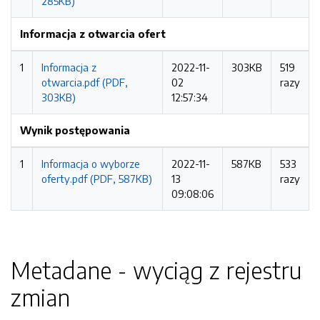
285KB)
Informacja z otwarcia ofert
1
Informacja z
2022-11-
303KB
519
otwarcia.pdf (PDF,
02
razy
303KB)
12:57:34
Wynik postępowania
1
Informacja o wyborze
2022-11-
587KB
533
oferty.pdf (PDF, 587KB)
13
razy
09:08:06
Metadane - wyciąg z rejestru
zmian