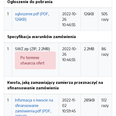
Ogłoszenie do pobrania
1
ogłoszenie.pdf (PDF,
2022-10-
126KB
505
126KB)
26
razy
10:46:55
Specyfikacja warunków zamówienia
1
SWZ.zip (ZIP, 2.2MB)
2022-10-
2.2MB
86
26
razy
Po terminie
10:46:55
otwarcia ofert
Kwota, jaką zamawiający zamierza przeznaczyć na
sfinansowanie zamówienia
1
Informacja o kwocie na
2022-11-
285KB
512
sfinansowanie
02
razy
zamówienia.pdf (PDF,
10:59:45