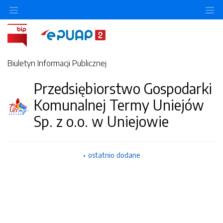
Ukryj/pokaż menu przedmiotowe
Uk
Biuletyn Informacji Publicznej
Przedsiębiorstwo Gospodarki
Komunalnej Termy Uniejów
Sp. z o.o. w Uniejowie
ostatnio dodane